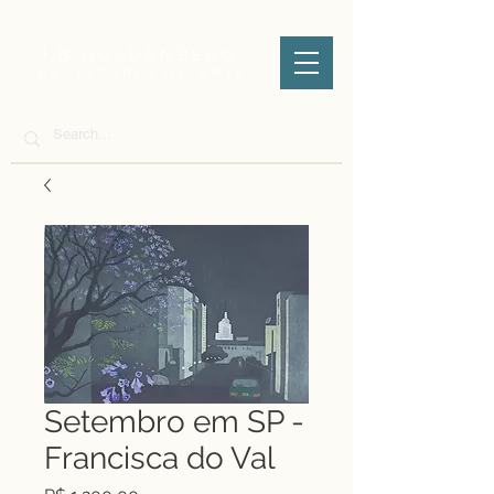
J.B GOLDENBERG
ESCRITÓRIO DE ARTE
Setembro em SP -
Francisca do Val