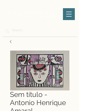
J.B GOLDENBERG
ESCRITÓRIO DE ARTE
Sem título -
Antonio Henrique
Amaral