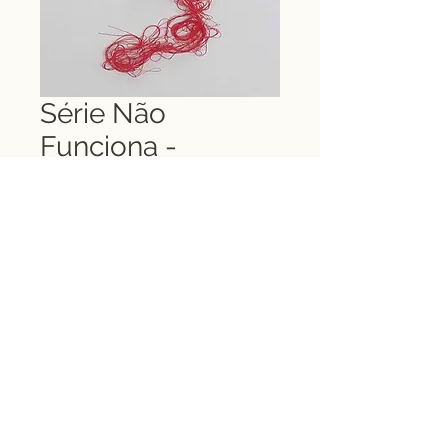
Série Não
Funciona -
Cérebro - Telma
Melo
Preço
R$ 950,00
Adicionar ao carrinho
Série Não Funciona -
Cérebro | Serigrafia e
costura sobre papel x/5 |
70x21cm | ACID