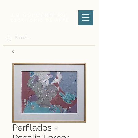
J.B GOLDENBERG
ESCRITÓRIO DE ARTE
Perfilados -
Rosália Lerner