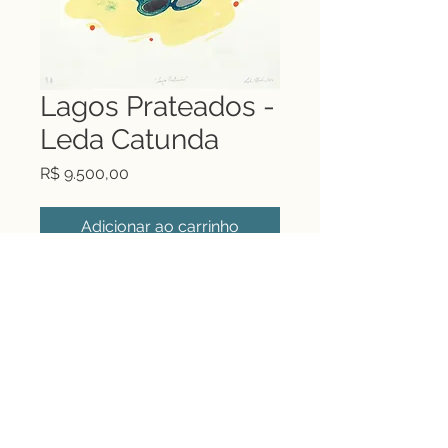
Lagos Prateados -
Leda Catunda
Preço
R$ 9.500,00
Adicionar ao carrinho
Lagos Prateados |
Serigrafia 33/50 |
70x50cm (85x65cm com
moldura) | 2016 | ACID
Rua Tinhorão, 69 - Higienópolis
contato@jbgoldenberg.com.br