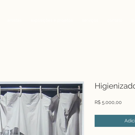
artistas
exposições e projetos
serviços
contato
lo
Higienizad
Preço
R$ 5.000,00
Adic