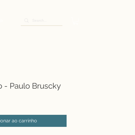
ja
o - Paulo Bruscky
ionar ao carrinho