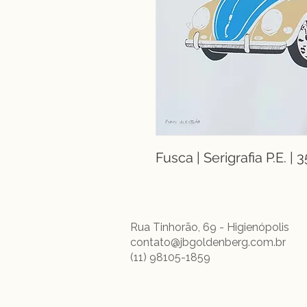
Fusca | Serigrafia P.E. |
Rua Tinhorão, 69 - Higienópolis
contato@jbgoldenberg.com.br
(11) 98105-1859