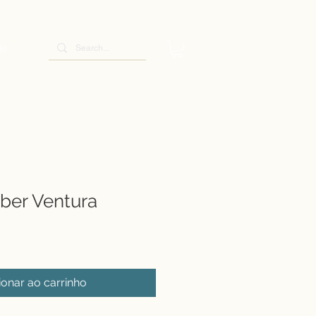
ja
eber Ventura
ionar ao carrinho