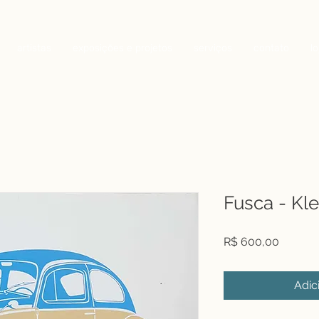
artistas
exposições e projetos
serviços
contato
lo
Fusca - Kl
Preço
R$ 600,00
Adic