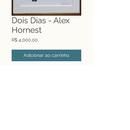
Dois Dias - Alex
Hornest
Preço
R$ 4.000,00
Adicionar ao carrinho
Dois Dias | Nanquim
sobre papel | 53x40cm
(66x56cm com moldura) |
2013 | ACID - original para
gravura do artista
Rua Tinhorão, 69 - Higienópolis
contato@jbgoldenberg.com.br