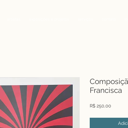
artistas
exposições e projetos
serviços
contato
lo
Composição
Francisca
Preço
R$ 250,00
Adic