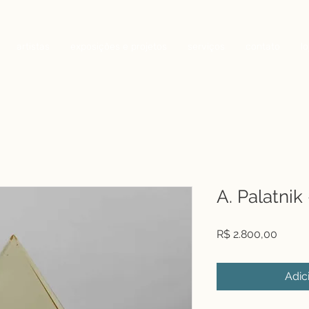
artistas
exposições e projetos
serviços
contato
lo
A. Palatnik
Preço
R$ 2.800,00
Adic